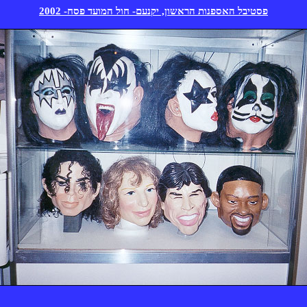
2002 -חספ דעומה לוח -םענקי ,ןושארה תונפסאה לביטספ