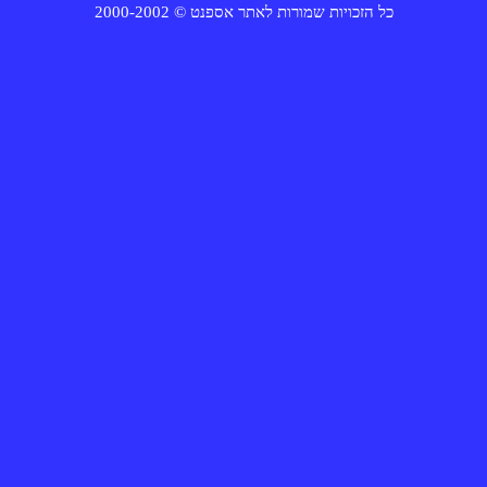
2000-2002 © טנפסא רתאל תורומש תויוכזה לכ